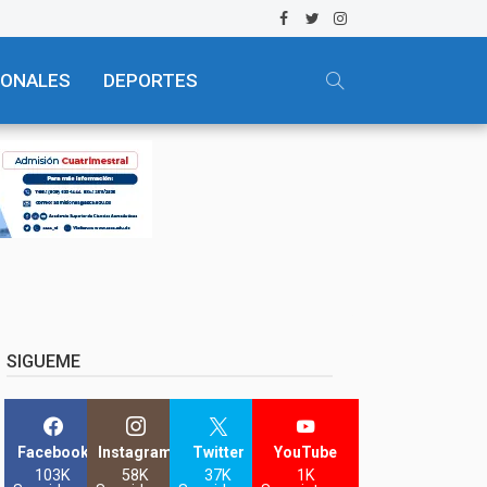
IONALES
DEPORTES
SIGUEME
Facebook
Instagram
Twitter
YouTube
103K
58K
37K
1K