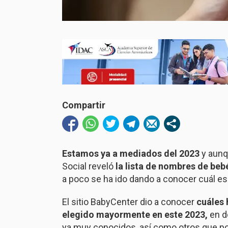
Compartir
Estamos ya a mediados del 2023
y aunq
Social reveló
la lista de nombres de beb
a poco se ha ido dando a conocer cuál es
El sitio BabyCenter dio a conocer
cuáles 
elegido mayormente en este 2023,
en d
ya muy conocidos, así como otros que po