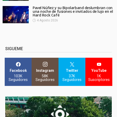
Pavel Núñez y su Bipolarband deslumbran con
una noche de fusiones e invitados de lujo en el
Hard Rock Café
4 Agosto 2026
SIGUEME
Facebook
Instagram
Twitter
YouTube
103K
58K
37K
1K
Seguidores
Seguidores
Seguidores
Suscriptores