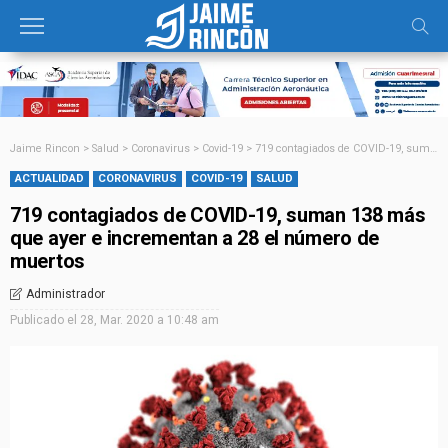
Jaime Rincon
>
Salud
>
Coronavirus
>
Covid-19
>
719 contagiados de COVID-19, suman 138 más que ayer e incrementan a 28 el número de muertos
ACTUALIDAD
CORONAVIRUS
COVID-19
SALUD
719 contagiados de COVID-19, suman 138 más
que ayer e incrementan a 28 el número de
muertos
Administrador
Publicado el
28, Mar. 2020 a 10:48 am