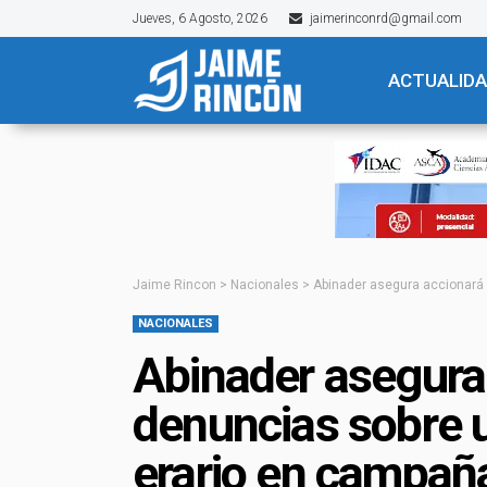
Jueves, 6 Agosto, 2026
jaimerinconrd@gmail.com
ACTUALID
Jaime Rincon
>
Nacionales
>
Abinader asegura accionará 
NACIONALES
Abinader asegura
denuncias sobre u
erario en campaña