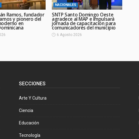
NACIONALES
án Ramos, fundador
SNTP Santo Domingo Oeste
amos y pionero del
agradece al MAP e impulsará
moderno en
jornada de capacitación para
Dominicana
comunicadores del municipio
026
6 Agosto 2026
SECCIONES
Arte Y Cultura
Ciencia
Educación
Tecnología