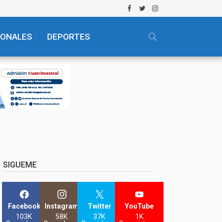
IONALES
DEPORTES
SIGUEME
Facebook
Instagram
Twitter
YouTube
103K
58K
37K
1K