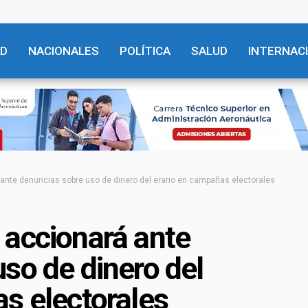
AD
NACIONALES
POLÍTICA
SALUD
INTERNAC
ante denuncias sobre uso de dinero del erario en campañas electorales
 accionará ante
so de dinero del
s electorales