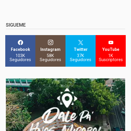
SIGUEME
Facebook
Instagram
Twitter
YouTube
103K
58K
37K
1K
Seguidores
Seguidores
Seguidores
Suscriptores