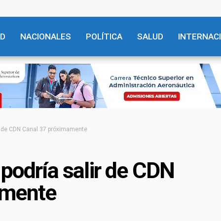
AD
NACIONALES
POLÍTICA
SALUD
INTERNAC
ir de CDN Canal 37 próximamente
 podría salir de CDN
amente