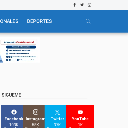
IONALES
DEPORTES
SIGUEME
Facebook
Instagram
Twitter
YouTube
103K
58K
37K
1K