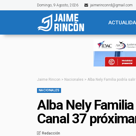
Domingo, 9 Agosto, 2026
jaimerinconrd@gmail.com
ACTUALID
Jaime Rincon
>
Nacionales
>
Alba Nely Familia podría sal
NACIONALES
Alba Nely Familia
Canal 37 próxim
Redacción