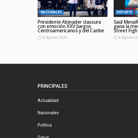
NACIONALES
DEPORTE
Presidente Abinader clausura
Saúl MenaR
con emoción XXV Juegos
gana la me
Centroamericanos y del Caribe
Street Figh
8 Agosto 2026
8 Agosto 2
PRINCIPALES
Actualidad
Nacionales
Política
Salud