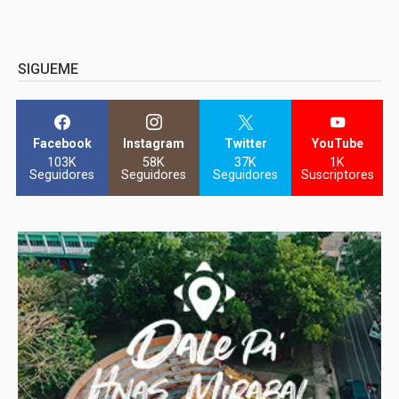
SIGUEME
Facebook
Instagram
Twitter
YouTube
103K
58K
37K
1K
Seguidores
Seguidores
Seguidores
Suscriptores