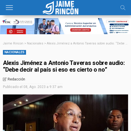
Jaime Rincon
>
Nacionales
>
Alexis Jiménez a Antonio Taveras sobre audio: “Debe decir al país si eso es cierto o no”
NACIONALES
Alexis Jiménez a Antonio Taveras sobre audio:
“Debe decir al país si eso es cierto o no”
Redacción
Publicado el
08, Ago. 2023 a 9:37 am