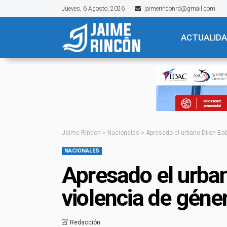
Jueves, 6 Agosto, 2026
jaimerinconrd@gmail.com
ACTUALID
Jaime Rincon
>
Nacionales
>
Apresado el urbano Dilon Ba
NACIONALES
Apresado el urban
violencia de géne
Redacción