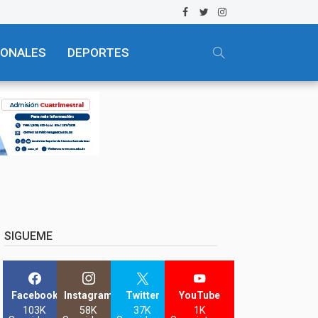
IONALES
DEPORTES
SIGUEME
Facebook
Instagram
Twitter
YouTube
103K
58K
37K
1K