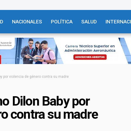
AD
NACIONALES
POLÍTICA
SALUD
INTERNAC
by por violencia de género contra su madre
o Dilon Baby por
ro contra su madre