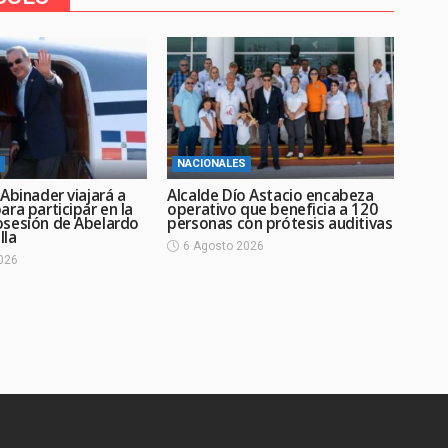
NACIONALES
Abinader viajará a
Alcalde Dío Astacio encabeza
ra participar en la
operativo que beneficia a 120
sesión de Abelardo
personas con prótesis auditivas
lla
6 Agosto 2026
026