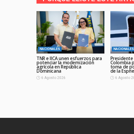
NACIONALES
NACIONALES
TNR e IICA unen esfuerzos para
Presidente 
potenciar la modernización
Colombia pa
agrícola en República
toma de po
Dominicana
de la Esprie
6 Agosto 2026
6 Agosto 2