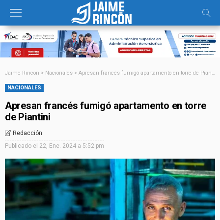
Jaime Rincon
>
Nacionales
>
Apresan francés fumigó apartamento en torre de Piantini
NACIONALES
Apresan francés fumigó apartamento en torre
de Piantini
Redacción
Publicado el
22, Ene. 2024 a 5:52 pm