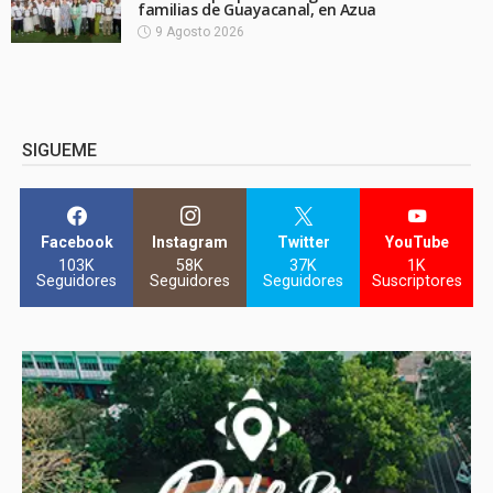
familias de Guayacanal, en Azua
9 Agosto 2026
SIGUEME
Facebook
Instagram
Twitter
YouTube
103K
58K
37K
1K
Seguidores
Seguidores
Seguidores
Suscriptores