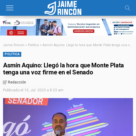
Jaime Rincon
>
Política
>
Asmín Aquino: Llegó la hora que Monte Plata tenga una voz firme en el Senado
POLÍTICA
Asmín Aquino: Llegó la hora que Monte Plata
tenga una voz firme en el Senado
Redacción
Publicado el
10, Jul. 2023 a 8:23 am