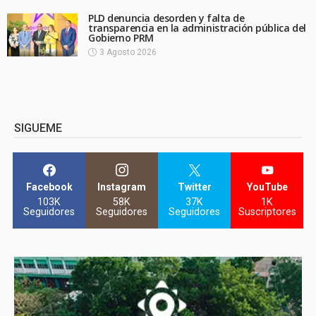
PLD denuncia desorden y falta de
transparencia en la administración pública del
Gobierno PRM
3 Agosto 2026
SIGUEME
Facebook
Instagram
Twitter
YouTube
103K
58K
37K
1K
Seguidores
Seguidores
Seguidores
Suscriptores