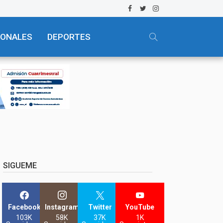
IONALES
DEPORTES
SIGUEME
Facebook
Instagram
Twitter
YouTube
103K
58K
37K
1K