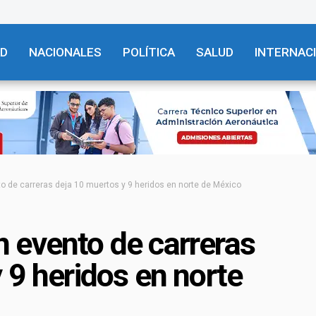
AD
NACIONALES
POLÍTICA
SALUD
INTERNAC
 de carreras deja 10 muertos y 9 heridos en norte de México
 evento de carreras
 9 heridos en norte