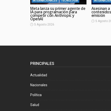
INTERNACIONALES
TECNOLOGÍA
INTERNACIO
Meta lanza su primer agente de
Asesinan a 
IA para programación para
contenidos
competir con Anthropic y
emisión
OpenAI
5 Agosto 2
5 Agosto 2026
PRINCIPALES
Actualidad
Nacionales
Política
Salud