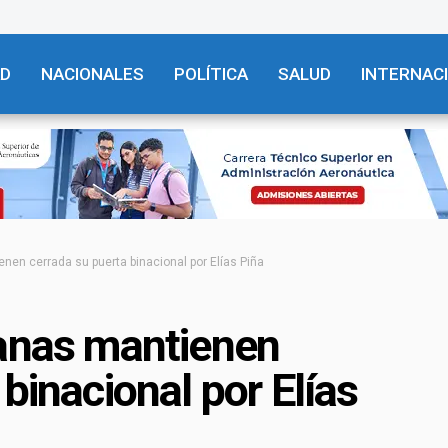
AD
NACIONALES
POLÍTICA
SALUD
INTERNAC
nen cerrada su puerta binacional por Elías Piña
ianas mantienen
binacional por Elías