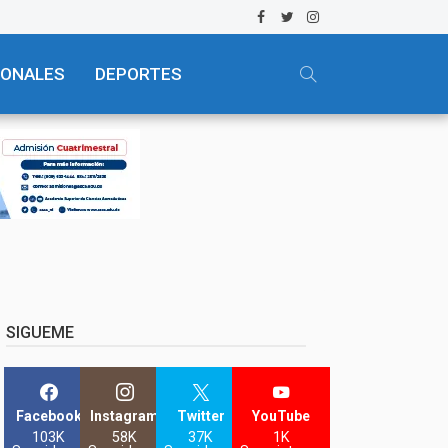
IONALES
DEPORTES
SIGUEME
Facebook
Instagram
Twitter
YouTube
103K
58K
37K
1K