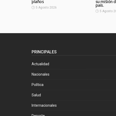
planos
su misión d
país.
5 Agosto 2026
5 Agosto 2
PRINCIPALES
Actualidad
Nacionales
Política
Salud
Internacionales
Deporte