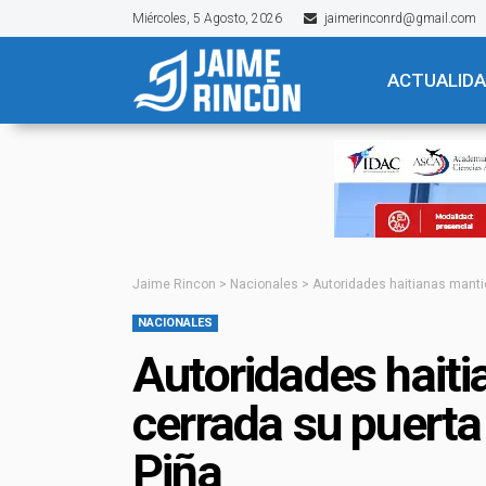
Miércoles, 5 Agosto, 2026
jaimerinconrd@gmail.com
ACTUALID
Jaime Rincon
>
Nacionales
>
Autoridades haitianas mantie
NACIONALES
Autoridades hait
cerrada su puerta 
Piña