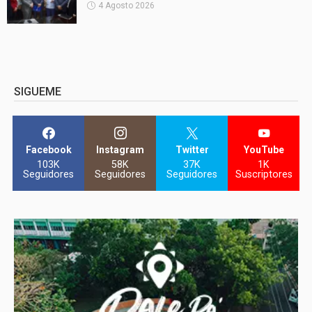
4 Agosto 2026
SIGUEME
Facebook
Instagram
Twitter
YouTube
103K
58K
37K
1K
Seguidores
Seguidores
Seguidores
Suscriptores