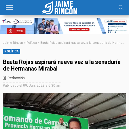
Jaime Rincon
>
Política
>
Bauta Rojas aspirará nueva vez a la senaduría de Hermanas Mirabal
POLÍTICA
Bauta Rojas aspirará nueva vez a la senaduría
de Hermanas Mirabal
Redacción
Publicado el
09, Jun. 2023 a 6:30 am