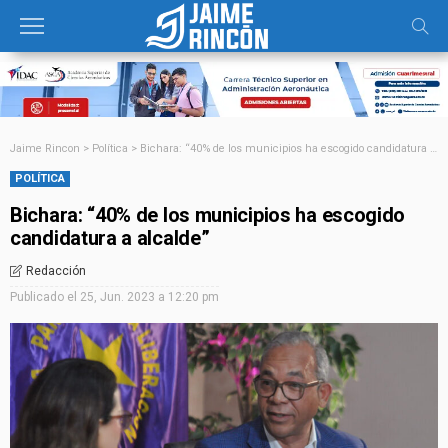
Jaime Rincon
>
Política
>
Bichara: “40% de los municipios ha escogido candidatura a alcalde”
POLÍTICA
Bichara: “40% de los municipios ha escogido
candidatura a alcalde”
Redacción
Publicado el
25, Jun. 2023 a 12:20 pm