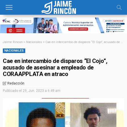
Jaime Rincon
>
Nacionales
>
Cae en intercambio de disparos “El Cojo”, acusado de asesinar a empleado de CORAAPPLATA en atraco
NACIONALES
Cae en intercambio de disparos “El Cojo”,
acusado de asesinar a empleado de
CORAAPPLATA en atraco
Redacción
Publicado el
29, Jun. 2023 a 6:49 am