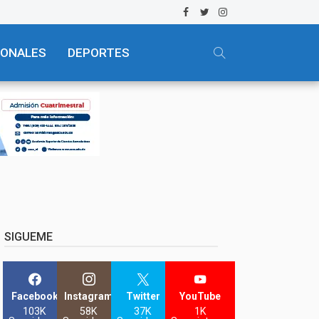
IONALES
DEPORTES
SIGUEME
Facebook
Instagram
Twitter
YouTube
103K
58K
37K
1K