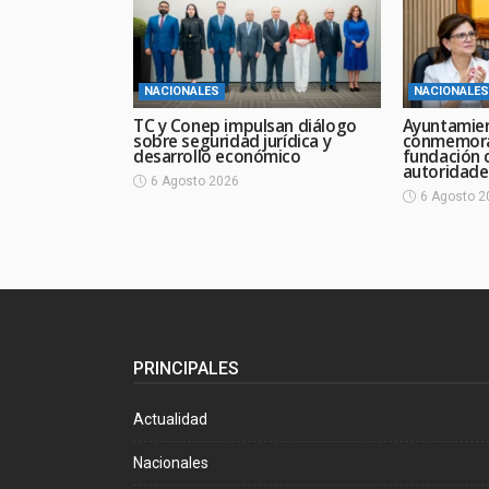
NACIONALES
NACIONALES
TC y Conep impulsan diálogo
Ayuntamie
sobre seguridad jurídica y
conmemora
desarrollo económico
fundación 
autoridade
6 Agosto 2026
6 Agosto 2
PRINCIPALES
Actualidad
Nacionales