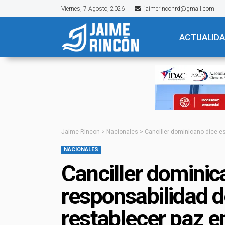
Viernes, 7 Agosto, 2026
jaimerinconrd@gmail.com
ACTUALID
Jaime Rincon
>
Nacionales
>
Canciller dominicano dice es
NACIONALES
Canciller dominic
responsabilidad d
restablecer paz e