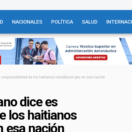
AD
NACIONALES
POLÍTICA
SALUD
INTERNAC
 responsabilidad de los haitianos restablecer paz en esa nación
ano dice es
e los haitianos
n esa nación