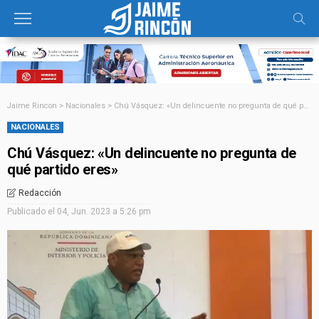
Jaime Rincon
>
Nacionales
>
Chú Vásquez: «Un delincuente no pregunta de qué partido eres»
NACIONALES
Chú Vásquez: «Un delincuente no pregunta de
qué partido eres»
Redacción
Publicado el
04, Jun. 2023 a 5:26 pm