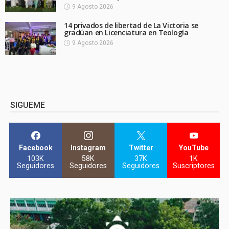
9 Agosto 2026
14 privados de libertad de La Victoria se
gradúan en Licenciatura en Teología
9 Agosto 2026
SIGUEME
Facebook
Instagram
Twitter
YouTube
103K
58K
37K
1K
Seguidores
Seguidores
Seguidores
Suscriptores