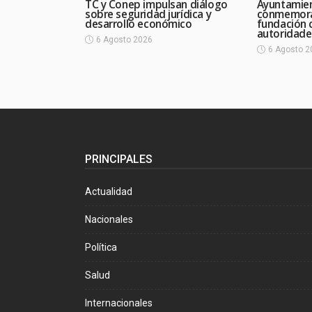
TC y Conep impulsan diálogo
Ayuntamie
sobre seguridad jurídica y
conmemora
desarrollo económico
fundación 
autoridade
6 Agosto 2026
6 Agosto 2
PRINCIPALES
Actualidad
Nacionales
Política
Salud
Internacionales