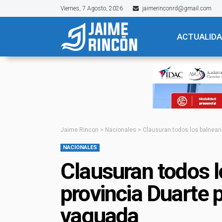
Viernes, 7 Agosto, 2026
jaimerinconrd@gmail.com
ACTUALID
Jaime Rincon
>
Nacionales
>
Clausuran todos los balnear
NACIONALES
Clausuran todos l
provincia Duarte
vaguada