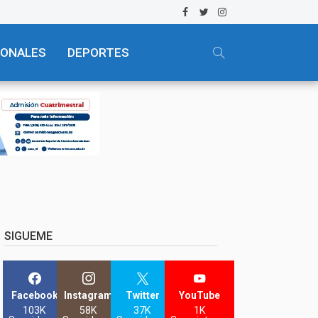
IONALES
DEPORTES
SIGUEME
Facebook
Instagram
Twitter
YouTube
103K
58K
37K
1K