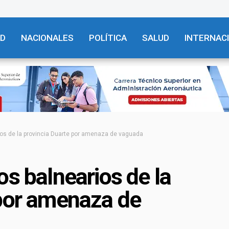
AD
NACIONALES
POLÍTICA
SALUD
INTERNAC
ios de la provincia Duarte por amenaza de vaguada
os balnearios de la
 por amenaza de