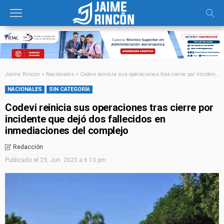
Jaime Rincon
>
Nacionales
>
Codevi reinicia sus operaciones tras cierre por incidente que dejó dos fallecidos en inmediaciones del complejo
NACIONALES
SIN CATEGORÍA
Codevi reinicia sus operaciones tras cierre por
incidente que dejó dos fallecidos en
inmediaciones del complejo
Redacción
Publicado el
23, Jun. 2023 a 6:13 pm