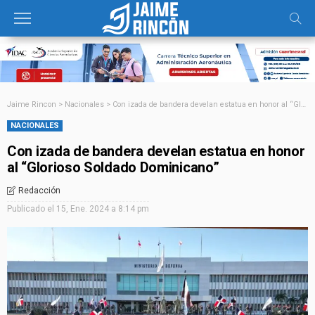
Jaime Rincon
>
Nacionales
>
Con izada de bandera develan estatua en honor al “Glorioso Soldado Dominicano”
NACIONALES
Con izada de bandera develan estatua en honor
al “Glorioso Soldado Dominicano”
Redacción
Publicado el
15, Ene. 2024 a 8:14 pm