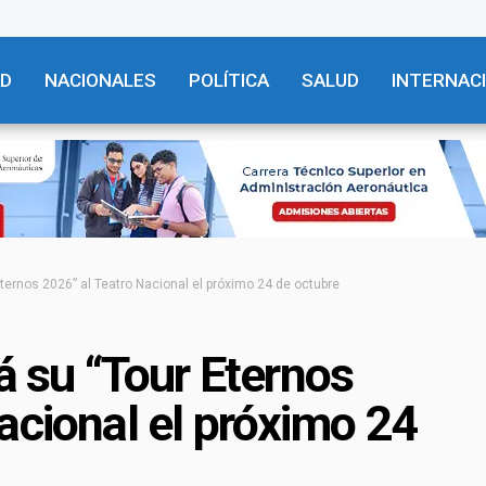
AD
NACIONALES
POLÍTICA
SALUD
INTERNAC
Eternos 2026” al Teatro Nacional el próximo 24 de octubre
á su “Tour Eternos
acional el próximo 24