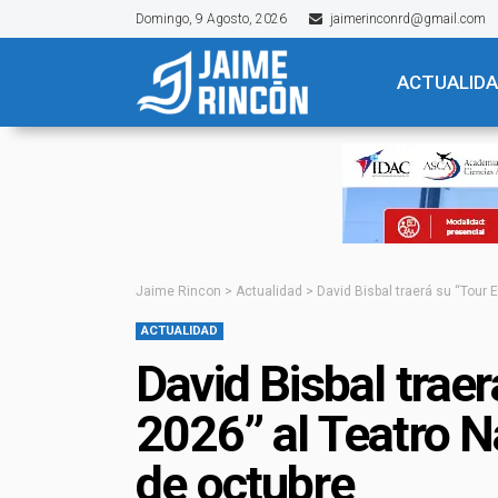
Domingo, 9 Agosto, 2026
jaimerinconrd@gmail.com
ACTUALID
Jaime Rincon
>
Actualidad
>
David Bisbal traerá su “Tour 
ACTUALIDAD
David Bisbal traer
2026” al Teatro N
de octubre