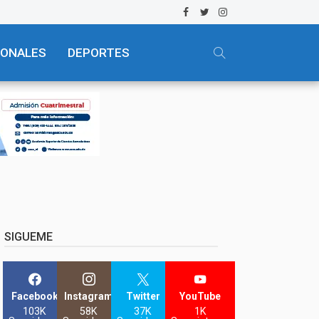
IONALES
DEPORTES
SIGUEME
Facebook
Instagram
Twitter
YouTube
103K
58K
37K
1K