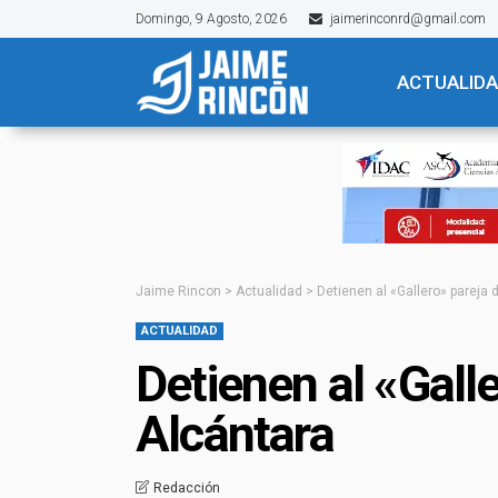
Domingo, 9 Agosto, 2026
jaimerinconrd@gmail.com
ACTUALID
Jaime Rincon
>
Actualidad
>
Detienen al «Gallero» pareja
ACTUALIDAD
Detienen al «Gall
Alcántara
Redacción