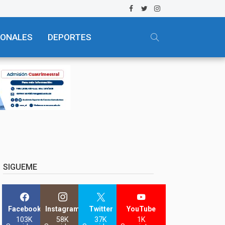
IONALES
DEPORTES
SIGUEME
Facebook
Instagram
Twitter
YouTube
103K
58K
37K
1K