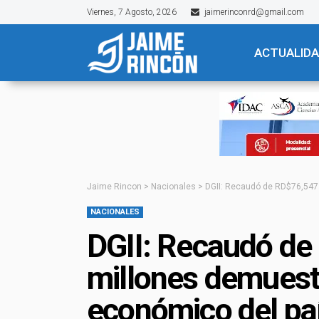
Viernes, 7 Agosto, 2026
jaimerinconrd@gmail.com
ACTUALID
Jaime Rincon
>
Nacionales
>
DGII: Recaudó de RD$76,547
NACIONALES
DGII: Recaudó de
millones demues
económico del pa