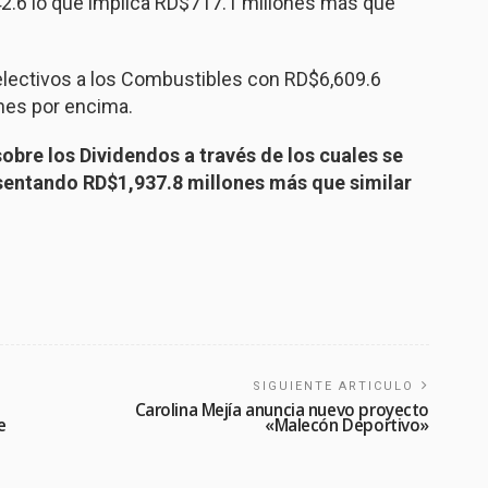
42.6 lo que implica RD$717.1 millones más que
lectivos a los Combustibles con RD$6,609.6
nes por encima.
obre los Dividendos a través de los cuales se
sentando RD$1,937.8 millones más que similar
SIGUIENTE ARTICULO
Carolina Mejía anuncia nuevo proyecto
e
«Malecón Deportivo»