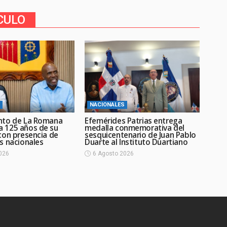
CULO
NACIONALES
nto de La Romana
Efemérides Patrias entrega
 125 años de su
medalla conmemorativa del
con presencia de
sesquicentenario de Juan Pablo
s nacionales
Duarte al Instituto Duartiano
026
6 Agosto 2026