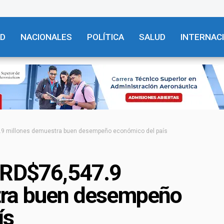
AD
NACIONALES
POLÍTICA
SALUD
INTERNAC
.9 millones demuestra buen desempeño económico del país
 RD$76,547.9
tra buen desempeño
ís