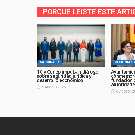
PORQUE LEíSTE ESTE ARTI
NACIONALES
NACIONALES
TC y Conep impulsan diálogo
Ayuntamie
sobre seguridad jurídica y
conmemora
desarrollo económico
fundación 
autoridade
6 Agosto 2026
6 Agosto 2