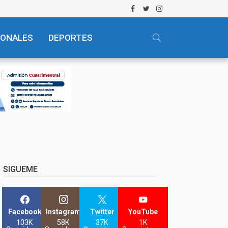
IONALES
DEPORTES
SIGUEME
Facebook
Instagram
Twitter
YouTube
103K
58K
37K
1K