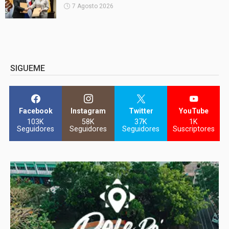
7 Agosto 2026
SIGUEME
Facebook
Instagram
Twitter
YouTube
103K
58K
37K
1K
Seguidores
Seguidores
Seguidores
Suscriptores