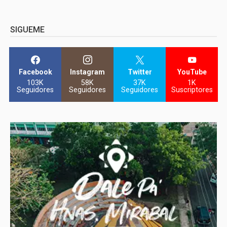
SIGUEME
Facebook
Instagram
Twitter
YouTube
103K
58K
37K
1K
Seguidores
Seguidores
Seguidores
Suscriptores