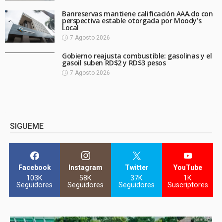
Banreservas mantiene calificación AAA.do con
perspectiva estable otorgada por Moody’s
Local
7 Agosto 2026
Gobierno reajusta combustible: gasolinas y el
gasoil suben RD$2 y RD$3 pesos
7 Agosto 2026
SIGUEME
Facebook
Instagram
Twitter
YouTube
103K
58K
37K
1K
Seguidores
Seguidores
Seguidores
Suscriptores