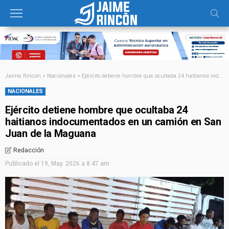
Jaime Rincon
>
Nacionales
>
Ejército detiene hombre que ocultaba 24 haitianos indocumentados en un camión en San Juan de la Maguana
NACIONALES
Ejército detiene hombre que ocultaba 24
haitianos indocumentados en un camión en San
Juan de la Maguana
Redacción
Publicado el
19, May. 2026 a 8:47 am