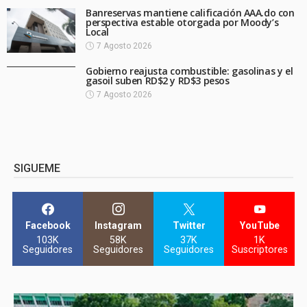
Banreservas mantiene calificación AAA.do con
perspectiva estable otorgada por Moody’s
Local
7 Agosto 2026
Gobierno reajusta combustible: gasolinas y el
gasoil suben RD$2 y RD$3 pesos
7 Agosto 2026
SIGUEME
Facebook
Instagram
Twitter
YouTube
103K
58K
37K
1K
Seguidores
Seguidores
Seguidores
Suscriptores