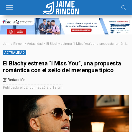
Jaime Rincon
>
Actualidad
>
El Blachy estrena “I Miss You”, una propuesta romántica con el sello del merengue típico
ACTUALIDAD
El Blachy estrena “I Miss You”, una propuesta
romántica con el sello del merengue típico
Redacción
Publicado el
02, Jun. 2026 a 5:18 pm