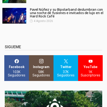
Pavel Núñez y su Bipolarband deslumbran con
una noche de fusiones e invitados de lujo en el
Hard Rock Café
4 Agosto 2026
SIGUEME
Facebook
Instagram
Twitter
YouTube
103K
58K
37K
1K
Seguidores
Seguidores
Seguidores
Suscriptores