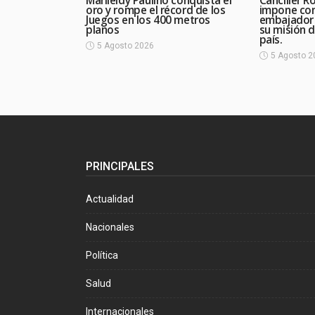
Marileidy Paulino conquista el
Canciller R
oro y rompe el récord de los
impone con
Juegos en los 400 metros
embajador d
planos
su misión d
país.
5 Agosto 2026
5 Agosto 2
PRINCIPALES
Actualidad
Nacionales
Política
Salud
Internacionales