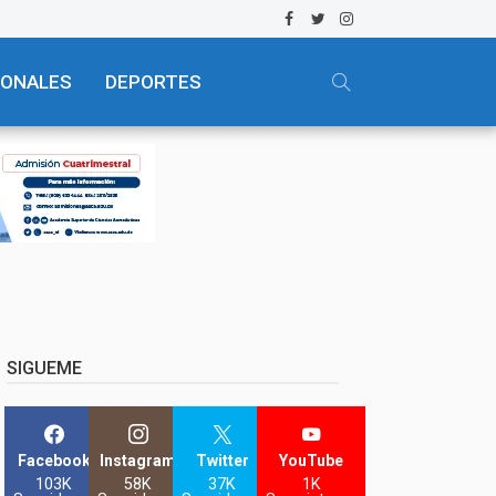
IONALES
DEPORTES
SIGUEME
Facebook
Instagram
Twitter
YouTube
103K
58K
37K
1K