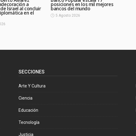
oberto Álvarez
Banco Popular escala 17
decoración a
posiciones en los mil mejores
e Israel al concluir
bancos del mundo
iplomática en el
5 Agosto 2026
026
SECCIONES
Arte Y Cultura
Ciencia
Educación
Tecnología
Justicia