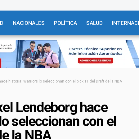
AD
NACIONALES
POLÍTICA
SALUD
INTERNAC
ce historia: Warriors lo seleccionan con el pick 11 del Draft de la NBA
xel Lendeborg hace
 lo seleccionan con el
 de la NBA