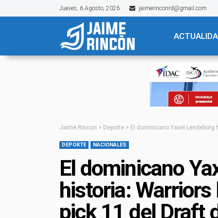
Jueves, 6 Agosto, 2026
jaimerinconrd@gmail.com
ACTUALID
Jaime Rincon
>
Deporte
>
El dominicano Yaxel Lendeborg ha
DEPORTE
NACIONALES
El dominicano Ya
historia: Warriors
pick 11 del Draft