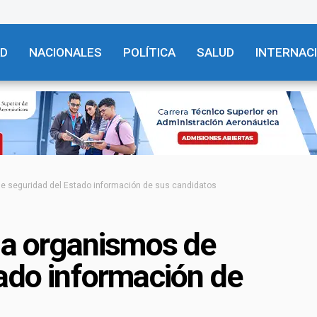
AD
NACIONALES
POLÍTICA
SALUD
INTERNAC
de seguridad del Estado información de sus candidatos
 a organismos de
ado información de