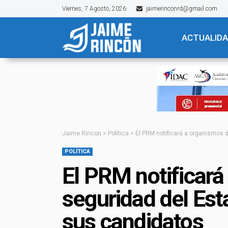
Viernes, 7 Agosto, 2026
jaimerinconrd@gmail.com
ACTUALID
Jaime Rincon
>
Política
>
El PRM notificará a organismos 
POLÍTICA
El PRM notificará
seguridad del Est
sus candidatos