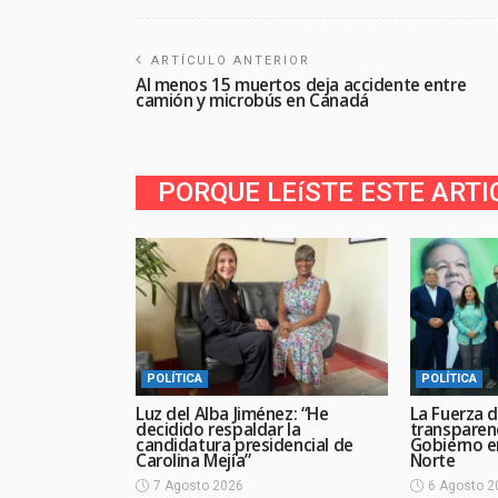
ARTÍCULO ANTERIOR
Al menos 15 muertos deja accidente entre
camión y microbús en Canadá
PORQUE LEíSTE ESTE ARTI
POLÍTICA
POLÍTICA
Luz del Alba Jiménez: “He
La Fuerza d
decidido respaldar la
transparen
candidatura presidencial de
Gobierno en
Carolina Mejía”
Norte
7 Agosto 2026
6 Agosto 2