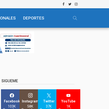
IONALES
DEPORTES
SIGUEME
Facebook
Instagram
Twitter
YouTube
103K
58K
37K
1K