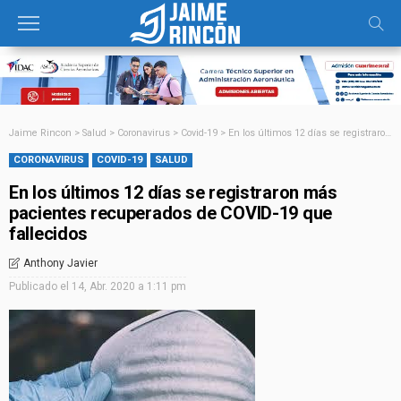
Jaime Rincon
>
Salud
>
Coronavirus
>
Covid-19
>
En los últimos 12 días se registraron más pacientes recuperados de COVID-19 que fallecidos
CORONAVIRUS
COVID-19
SALUD
En los últimos 12 días se registraron más
pacientes recuperados de COVID-19 que
fallecidos
Anthony Javier
Publicado el
14, Abr. 2020 a 1:11 pm