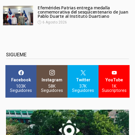
Efemérides Patrias entrega medalla
conmemorativa del sesquicentenario de Juan
Pablo Duarte al Instituto Duartiano
6 Agosto 2026
SIGUEME
Facebook
Instagram
Twitter
YouTube
103K
58K
37K
1K
Seguidores
Seguidores
Seguidores
Suscriptores