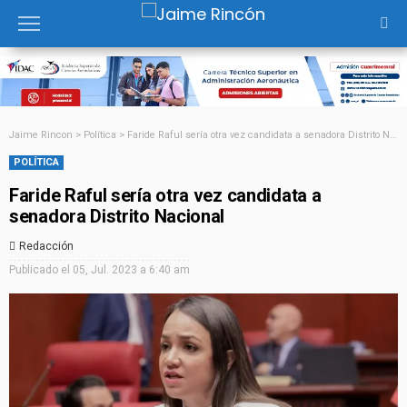
Jaime Rincon
>
Política
>
Faride Raful sería otra vez candidata a senadora Distrito Nacional
POLÍTICA
Faride Raful sería otra vez candidata a
senadora Distrito Nacional
Redacción
Publicado el
05, Jul. 2023 a 6:40 am