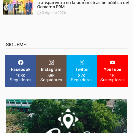
transparencia en la administración pública del
Gobierno PRM
3 Agosto 2026
SIGUEME
Facebook
Instagram
Twitter
YouTube
103K
58K
37K
1K
Seguidores
Seguidores
Seguidores
Suscriptores