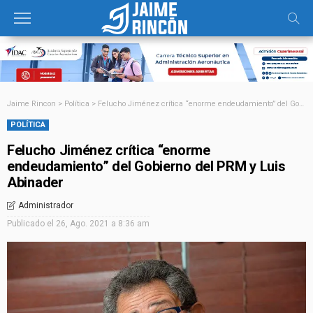
Jaime Rincon
>
Política
>
Felucho Jiménez crítica “enorme endeudamiento” del Gobierno del PRM y Luis Abinader
POLÍTICA
Felucho Jiménez crítica “enorme
endeudamiento” del Gobierno del PRM y Luis
Abinader
Administrador
Publicado el
26, Ago. 2021 a 8:36 am