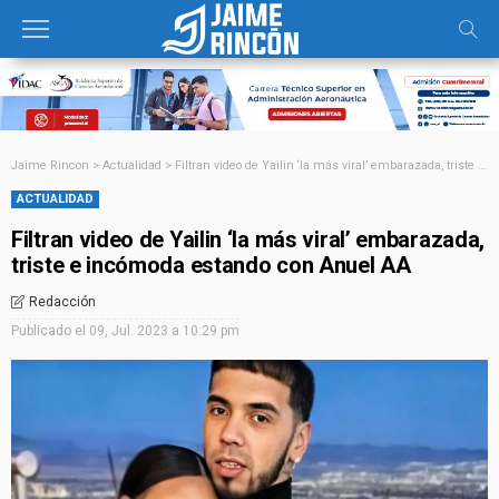
Jaime Rincon
>
Actualidad
>
Filtran video de Yailin ‘la más viral’ embarazada, triste e incómoda estando con Anuel AA
ACTUALIDAD
Filtran video de Yailin ‘la más viral’ embarazada,
triste e incómoda estando con Anuel AA
Redacción
Publicado el
09, Jul. 2023 a 10:29 pm