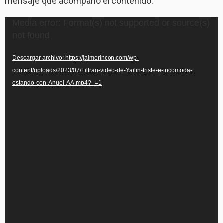
mensaje que acompañó el contenido.
Reproductor
Media error: Format(s) not supported or source(s)
de
not found
vídeo
Descargar archivo: https://jaimerincon.com/wp-
content/uploads/2023/07/Filtran-video-de-Yailin-triste-e-incomoda-
estando-con-Anuel-AA.mp4?_=1