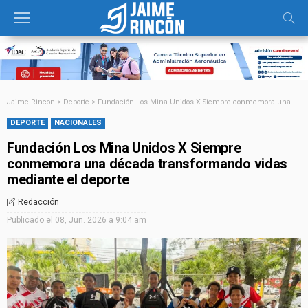
Jaime Rincon
>
Deporte
>
Fundación Los Mina Unidos X Siempre conmemora una década transformando vidas mediante el deporte
DEPORTE
NACIONALES
Fundación Los Mina Unidos X Siempre
conmemora una década transformando vidas
mediante el deporte
Redacción
Publicado el
08, Jun. 2026 a 9:04 am