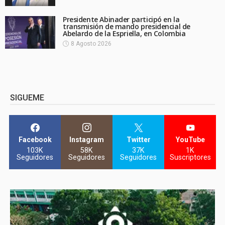
Presidente Abinader participó en la
transmisión de mando presidencial de
Abelardo de la Espriella, en Colombia
8 Agosto 2026
SIGUEME
Facebook
Instagram
Twitter
YouTube
103K
58K
37K
1K
Seguidores
Seguidores
Seguidores
Suscriptores