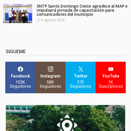
SNTP Santo Domingo Oeste agradece al MAP e
impulsará jornada de capacitación para
comunicadores del municipio
6 Agosto 2026
SIGUEME
Facebook
Instagram
Twitter
YouTube
103K
58K
37K
1K
Seguidores
Seguidores
Seguidores
Suscriptores