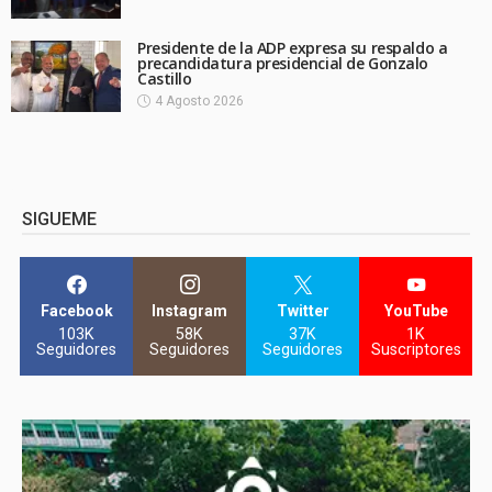
Presidente de la ADP expresa su respaldo a
precandidatura presidencial de Gonzalo
Castillo
4 Agosto 2026
SIGUEME
Facebook
Instagram
Twitter
YouTube
103K
58K
37K
1K
Seguidores
Seguidores
Seguidores
Suscriptores