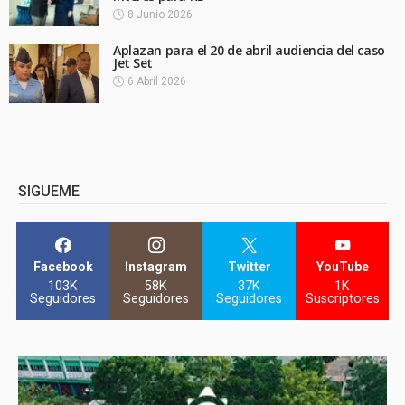
8 Junio 2026
Aplazan para el 20 de abril audiencia del caso
Jet Set
6 Abril 2026
SIGUEME
Facebook
Instagram
Twitter
YouTube
103K
58K
37K
1K
Seguidores
Seguidores
Seguidores
Suscriptores