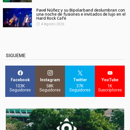
Pavel Núñez y su Bipolarband deslumbran con
una noche de fusiones e invitados de lujo en el
Hard Rock Café
4 Agosto 2026
SIGUEME
Facebook
Instagram
Twitter
YouTube
103K
58K
37K
1K
Seguidores
Seguidores
Seguidores
Suscriptores