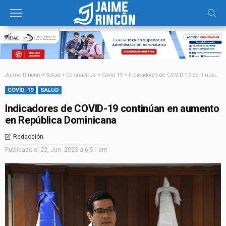
Jaime Rincon
>
Salud
>
Coronavirus
>
Covid-19
>
Indicadores de COVID-19 continúan en aumento en República Dominicana
COVID-19
SALUD
Indicadores de COVID-19 continúan en aumento
en República Dominicana
Redacción
Publicado el
22, Jun. 2023 a 6:51 am