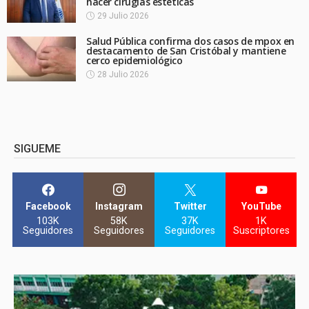
hacer cirugías estéticas
29 Julio 2026
Salud Pública confirma dos casos de mpox en
destacamento de San Cristóbal y mantiene
cerco epidemiológico
28 Julio 2026
SIGUEME
Facebook
Instagram
Twitter
YouTube
103K
58K
37K
1K
Seguidores
Seguidores
Seguidores
Suscriptores