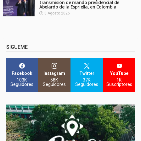
transmisión de mando presidencial de
Abelardo de la Espriella, en Colombia
8 Agosto 2026
SIGUEME
Facebook
Instagram
Twitter
YouTube
103K
58K
37K
1K
Seguidores
Seguidores
Seguidores
Suscriptores