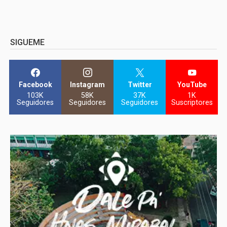
SIGUEME
Facebook
Instagram
Twitter
YouTube
103K
58K
37K
1K
Seguidores
Seguidores
Seguidores
Suscriptores