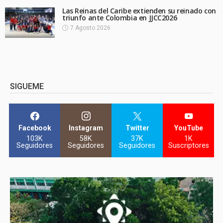
Las Reinas del Caribe extienden su reinado con
triunfo ante Colombia en JJCC2026
7 Agosto 2026
SIGUEME
Facebook
Instagram
Twitter
YouTube
103K
58K
37K
1K
Seguidores
Seguidores
Seguidores
Suscriptores