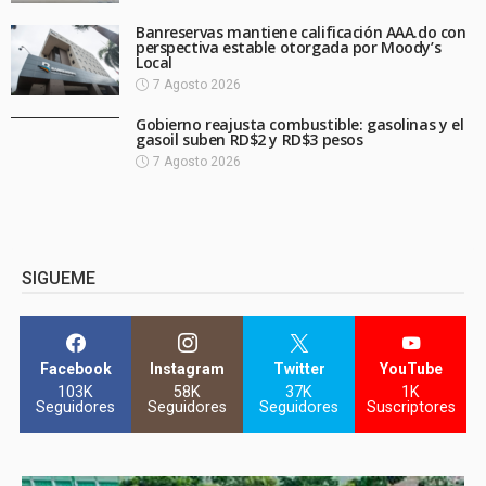
Banreservas mantiene calificación AAA.do con
perspectiva estable otorgada por Moody’s
Local
7 Agosto 2026
Gobierno reajusta combustible: gasolinas y el
gasoil suben RD$2 y RD$3 pesos
7 Agosto 2026
SIGUEME
Facebook
Instagram
Twitter
YouTube
103K
58K
37K
1K
Seguidores
Seguidores
Seguidores
Suscriptores