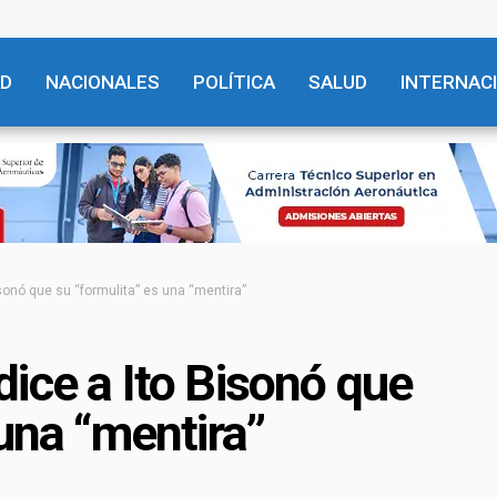
AD
NACIONALES
POLÍTICA
SALUD
INTERNAC
sonó que su “formulita” es una “mentira”
ice a Ito Bisonó que
 una “mentira”