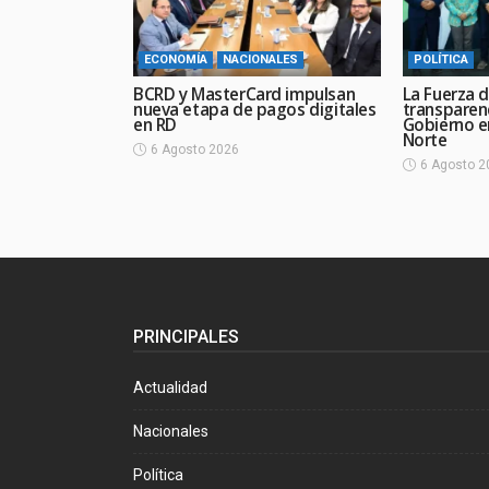
ECONOMÍA
NACIONALES
POLÍTICA
BCRD y MasterCard impulsan
La Fuerza d
nueva etapa de pagos digitales
transparen
en RD
Gobierno en
Norte
6 Agosto 2026
6 Agosto 2
PRINCIPALES
Actualidad
Nacionales
Política