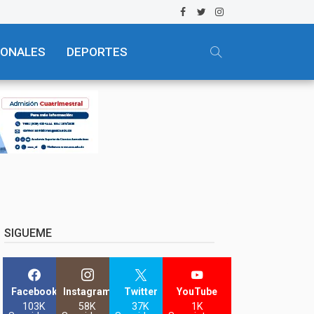
IONALES
DEPORTES
SIGUEME
Facebook
Instagram
Twitter
YouTube
103K
58K
37K
1K