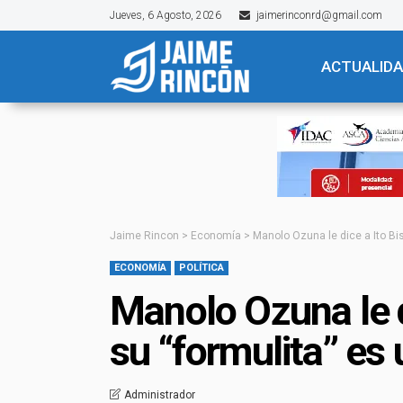
Jueves, 6 Agosto, 2026
jaimerinconrd@gmail.com
ACTUALID
Jaime Rincon
>
Economía
>
Manolo Ozuna le dice a Ito Bi
ECONOMÍA
POLÍTICA
Manolo Ozuna le d
su “formulita” es
Administrador