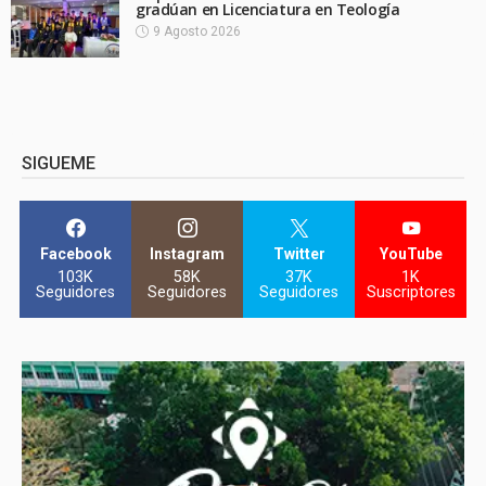
gradúan en Licenciatura en Teología
9 Agosto 2026
SIGUEME
Facebook
Instagram
Twitter
YouTube
103K
58K
37K
1K
Seguidores
Seguidores
Seguidores
Suscriptores