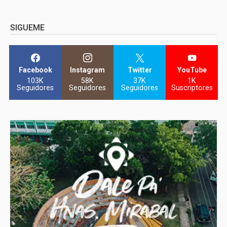
SIGUEME
Facebook
Instagram
Twitter
YouTube
103K
58K
37K
1K
Seguidores
Seguidores
Seguidores
Suscriptores