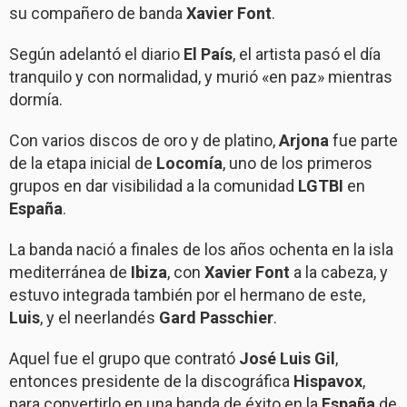
su compañero de banda
Xavier Font
.
Según adelantó el diario
El País
, el artista pasó el día
tranquilo y con normalidad, y murió «en paz» mientras
dormía.
Con varios discos de oro y de platino,
Arjona
fue parte
de la etapa inicial de
Locomía
, uno de los primeros
grupos en dar visibilidad a la comunidad
LGTBI
en
España
.
La banda nació a finales de los años ochenta en la isla
mediterránea de
Ibiza
, con
Xavier Font
a la cabeza, y
estuvo integrada también por el hermano de este,
Luis
, y el neerlandés
Gard Passchier
.
Aquel fue el grupo que contrató
José Luis Gil
,
entonces presidente de la discográfica
Hispavox
,
para convertirlo en una banda de éxito en la
España
de