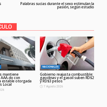
s
Palabras sucias durante el sexo estimulan la
pasión, según estudio
CULO
NACIONALES
s mantiene
Gobierno reajusta combustible:
n AAA.do con
gasolinas y el gasoil suben RD$2
a estable otorgada
y RD$3 pesos
s Local
7 Agosto 2026
026