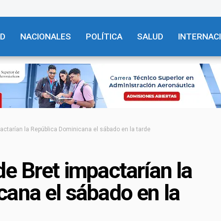
AD
NACIONALES
POLÍTICA
SALUD
INTERNAC
actarían la República Dominicana el sábado en la tarde
e Bret impactarían la
ana el sábado en la