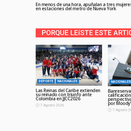
En menos de una hora, apuñalan a tres mujere
en estaciones del metro de Nueva York
PORQUE LEíSTE ESTE ARTI
DEPORTE
NACIONALES
NACIONALES
Las Reinas del Caribe extienden
Banreserva
su reinado con triunfo ante
calificació
Colombia en JJCC2026
perspectiv
por Moody’
7 Agosto 2026
7 Agosto 2