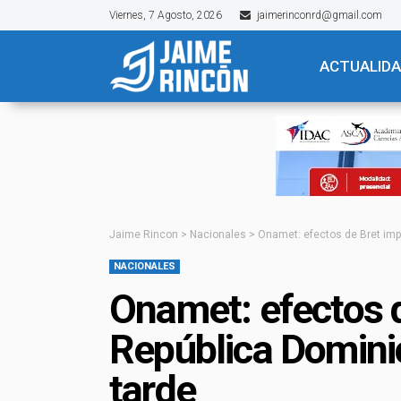
Viernes, 7 Agosto, 2026
jaimerinconrd@gmail.com
ACTUALID
Jaime Rincon
>
Nacionales
>
Onamet: efectos de Bret imp
NACIONALES
Onamet: efectos d
República Dominic
tarde