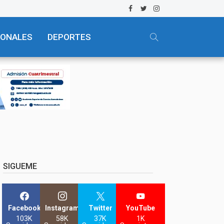
IONALES
DEPORTES
SIGUEME
Facebook
Instagram
Twitter
YouTube
103K
58K
37K
1K